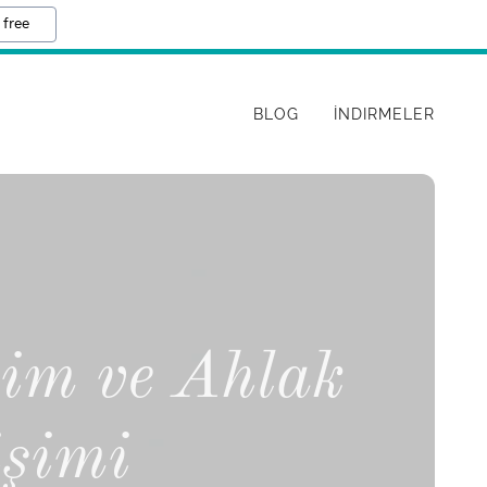
 free
BLOG
İNDIRMELER
tim ve Ahlak
işimi