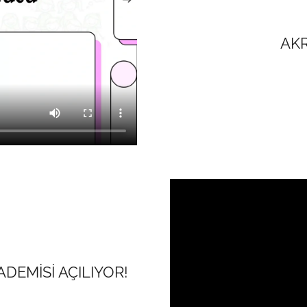
AK
DEMİSİ AÇILIYOR!