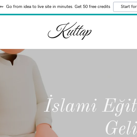
Go from idea to live site in minutes. Get 50 free credits
Start for
Kuttap
İslami Eği
Gel